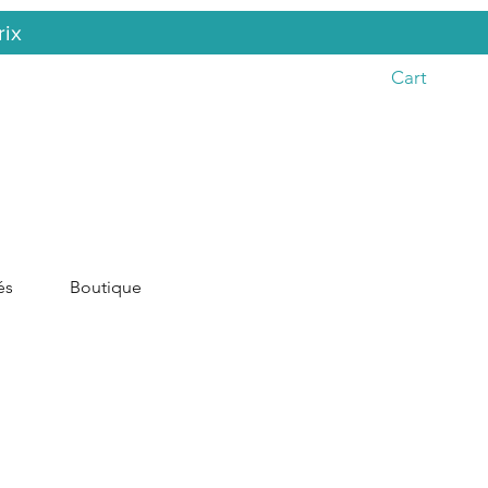
rix
Cart
és
Boutique